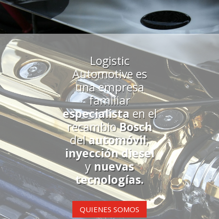
Logistic
Automotive es
una empresa
familiar
especialista
en el
recambio
Bosch
del
automóvil
,
inyección diesel
y
nuevas
tecnologías.
QUIENES SOMOS